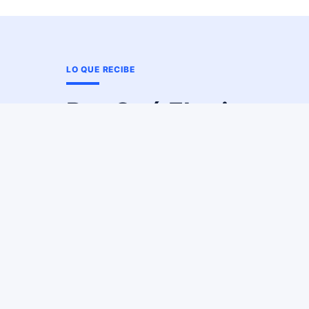
LO QUE RECIBE
Por Qué Elegirnos
Preparación de declaraciones d
comerciales
Resolución de problemas y apoyo
Consulta de planificación y estra