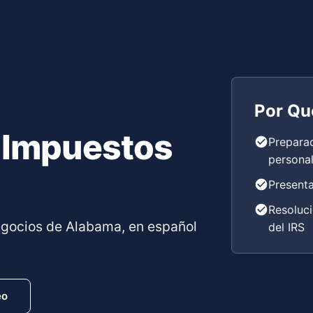
Por Qu
 Impuestos
Prepara
personal
Presenta
Resoluci
egocios de Alabama, en español
del IRS
eo