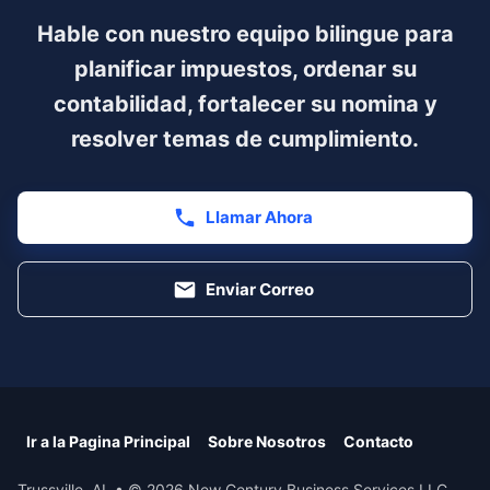
Hable con nuestro equipo bilingue para
planificar impuestos, ordenar su
contabilidad, fortalecer su nomina y
resolver temas de cumplimiento.
Llamar Ahora
Enviar Correo
Ir a la Pagina Principal
Sobre Nosotros
Contacto
Trussville
,
AL
• ©
2026
New Century Business Services LLC